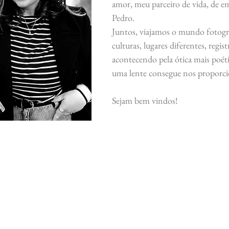
amor, meu parceiro de vida, de em
Pedro.
Juntos, viajamos o mundo fotogra
culturas, lugares diferentes, regis
acontecendo pela ótica mais poéti
uma lente consegue nos proporci
Sejam bem vindos!