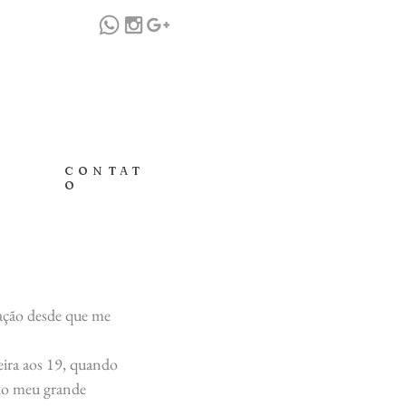
CONTAT
O
cação desde que me
eira aos 19, quando
lo meu grande